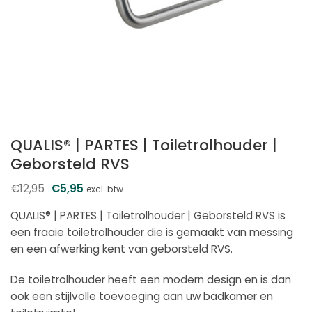
QUALIS® | PARTES | Toiletrolhouder |
Geborsteld RVS
€
12,95
Oorspronkelijke
€
5,95
Huidige
excl. btw
prijs
prijs
was:
is:
QUALIS® | PARTES | Toiletrolhouder | Geborsteld RVS is
€12,95.
€5,95.
een fraaie toiletrolhouder die is gemaakt van messing
en een afwerking kent van geborsteld RVS.
De toiletrolhouder heeft een modern design en is dan
ook een stijlvolle toevoeging aan uw badkamer en