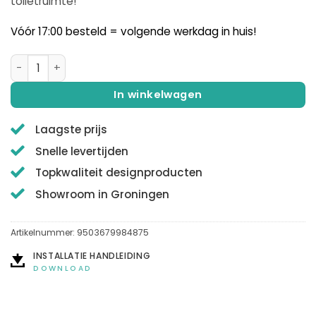
toiletruimte!
Vóór 17:00 besteld = volgende werkdag in huis!
QUALIS® | PARTES | Toiletrolhouder | Geborsteld RVS aantal
In winkelwagen
Laagste prijs
Snelle levertijden
Topkwaliteit designproducten
Showroom in Groningen
Artikelnummer:
9503679984875
INSTALLATIE HANDLEIDING
DOWNLOAD