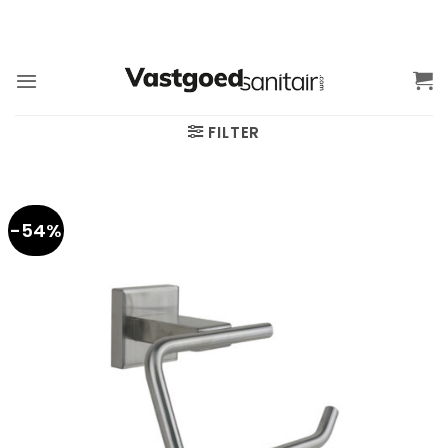
Ga
naar
inhoud
FILTER
-54%