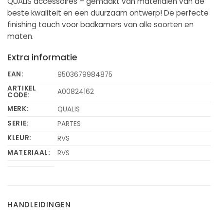
QUALIS accessoires – gemaakt van materialen van de
beste kwaliteit en een duurzaam ontwerp! De perfecte
finishing touch voor badkamers van alle soorten en
maten.
Extra informatie
EAN:
9503679984875
ARTIKEL
A00824162
CODE:
MERK:
QUALIS
SERIE:
PARTES
KLEUR:
RVS
MATERIAAL:
RVS
HANDLEIDINGEN