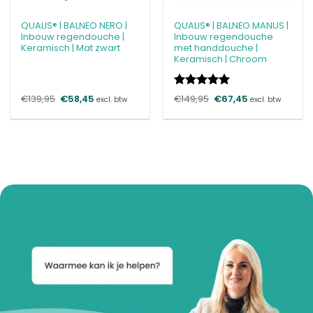
QUALIS® | BALNEO NERO |
QUALIS® | BALNEO MANUS |
Inbouw regendouche |
Inbouw regendouche
Keramisch | Mat zwart
met handdouche |
Keramisch | Chroom
Gewaardeerd
€
139,95
Oorspronkelijke
€
58,45
Huidige
€
149,95
Oorspronkelijke
€
67,45
Huidige
excl. btw
excl. btw
prijs
prijs
prijs
prijs
5
uit 5
was:
is:
was:
is:
€139,95.
€58,45.
€149,95.
€67,45.