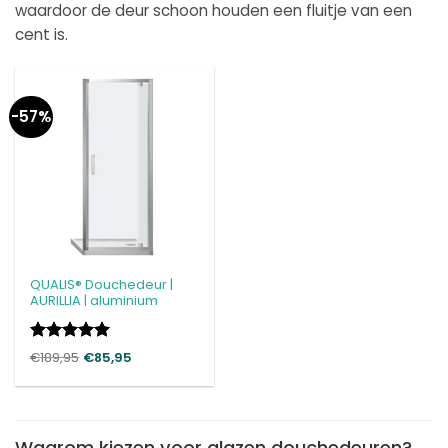
waardoor de deur schoon houden een fluitje van een
cent is.
-57%
QUALIS® Douchedeur |
AURILLIA | aluminium
Gewaardeerd
€
189,95
€
85,95
5
uit 5
Waarom kiezen voor glazen douchedeuren?