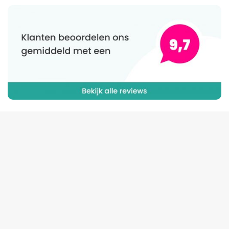
VOLG ONS OP SOCIALS
@
Vastgoedsanitair