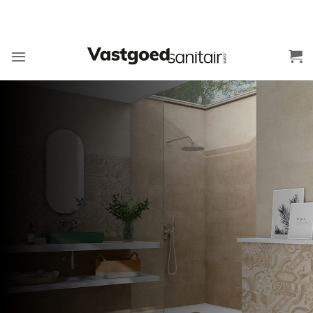
Ga
naar
inhoud