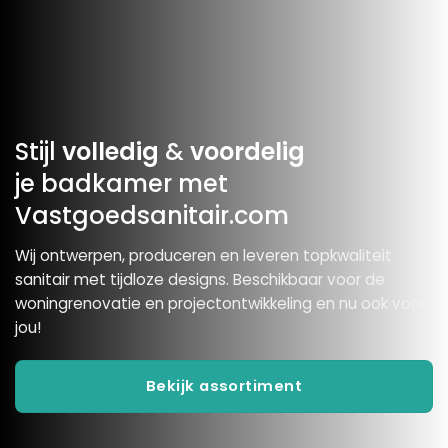
Stijl
volledig
&
voordelig
je badkamer met
Vastgoedsanitair.com
Wij ontwerpen, produceren en leveren topkwaliteit
sanitair met tijdloze designs. Beschikbaar voor de
woningrenovatie en projectontwikkeling en nu ook voor
jou!
Bekijk assortiment