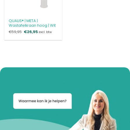
QUALIS® | META |
Wastafelkraan hoog | Wit
€
59,95
Oorspronkelijke
€
26,95
Huidige
excl. btw
prijs
prijs
was:
is:
€59,95.
€26,95.