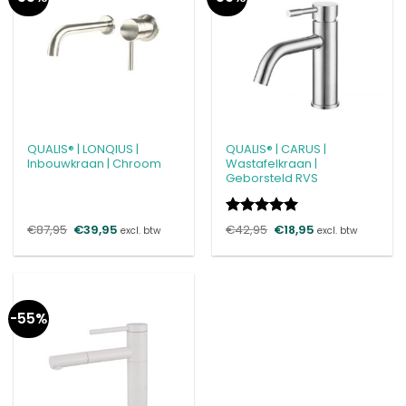
QUALIS® | LONQIUS |
QUALIS® | CARUS |
Inbouwkraan | Chroom
Wastafelkraan |
Geborsteld RVS
Gewaardeerd
€
87,95
Oorspronkelijke
€
39,95
Huidige
€
42,95
Oorspronkelijke
€
18,95
Huidige
excl. btw
excl. btw
prijs
prijs
prijs
prijs
5
uit 5
was:
is:
was:
is:
€87,95.
€39,95.
€42,95.
€18,95.
-55%