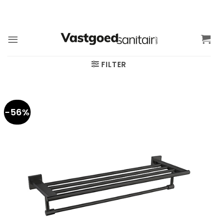
Ga
naar
inhoud
FILTER
-56%