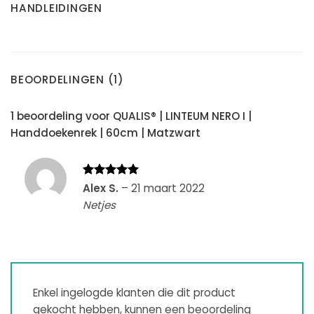
HANDLEIDINGEN
BEOORDELINGEN (1)
1 beoordeling voor
QUALIS® | LINTEUM NERO I |
Handdoekenrek | 60cm | Matzwart
Gewaardeerd
Alex S.
–
21 maart 2022
5
uit 5
Netjes
Enkel ingelogde klanten die dit product
gekocht hebben, kunnen een beoordeling