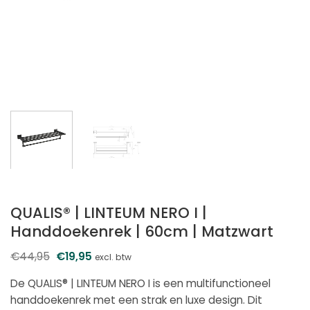
QUALIS® | LINTEUM NERO I |
Handdoekenrek | 60cm | Matzwart
€
44,95
Oorspronkelijke
€
19,95
Huidige
excl. btw
prijs
prijs
was:
is:
De QUALIS® | LINTEUM NERO I is een multifunctioneel
€44,95.
€19,95.
handdoekenrek met een strak en luxe design. Dit