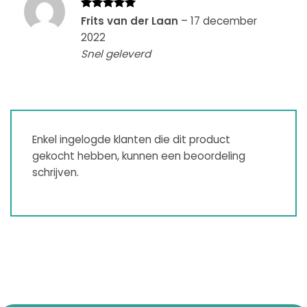
Gewaardeerd
Frits van der Laan
–
17 december
5
uit 5
2022
Snel geleverd
Enkel ingelogde klanten die dit product
gekocht hebben, kunnen een beoordeling
schrijven.