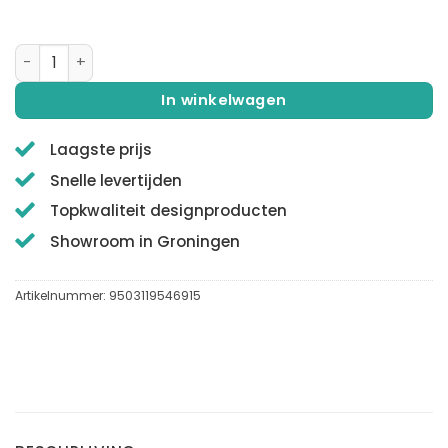
QUALIS® | CARUS | Wastafelkraan | Geborsteld RVS aantal
In winkelwagen
Laagste prijs
Snelle levertijden
Topkwaliteit designproducten
Showroom in Groningen
Artikelnummer:
9503119546915