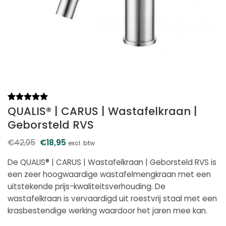
QUALIS® | CARUS | Wastafelkraan |
Gewaardeerd
1
5
op 5
Geborsteld RVS
gebaseerd
op
klantbeoordeling
€
42,95
Oorspronkelijke
€
18,95
Huidige
excl. btw
prijs
prijs
was:
is:
De QUALIS® | CARUS | Wastafelkraan | Geborsteld RVS is
€42,95.
€18,95.
een zeer hoogwaardige wastafelmengkraan met een
uitstekende prijs-kwaliteitsverhouding. De
wastafelkraan is vervaardigd uit roestvrij staal met een
krasbestendige werking waardoor het jaren mee kan.