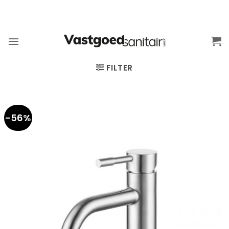
Ga
naar
inhoud
FILTER
-56%