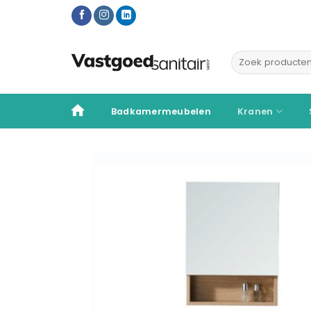
Ga
naar
inhoud
Zoeken
naar:
Badkamermeubelen
Kranen