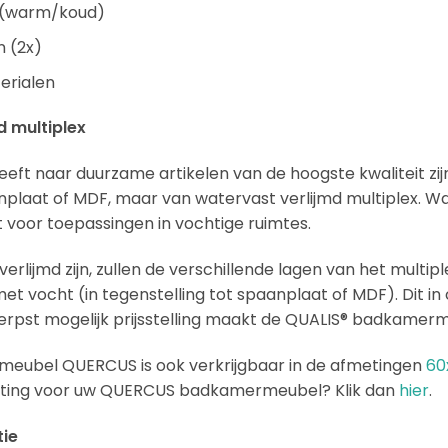
n (warm/koud)
 (2x)
erialen
d multiplex
eft naar duurzame artikelen van de hoogste kwaliteit z
laat of MDF, maar van watervast verlijmd multiplex. Wate
t voor toepassingen in vochtige ruimtes.
erlijmd zijn, zullen de verschillende lagen van het multipl
t vocht (in tegenstelling tot spaanplaat of MDF). Dit i
rpst mogelijk prijsstelling maakt de QUALIS® badkamerm
eubel QUERCUS is ook verkrijgbaar in de afmetingen
60
chting voor uw QUERCUS badkamermeubel? Klik dan
hier
.
tie