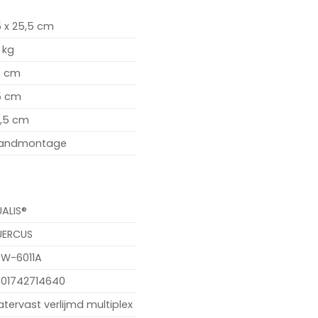
 x 25,5 cm
 kg
7 cm
5 cm
,5 cm
andmontage
ALIS®
UERCUS
W-6011A
01742714640
tervast verlijmd multiplex