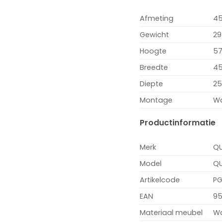
Afmeting
45
Gewicht
29
Hoogte
5
Breedte
4
Diepte
25
Montage
W
Productinformatie
Merk
QU
Model
Q
Artikelcode
PG
EAN
95
Materiaal meubel
Wa