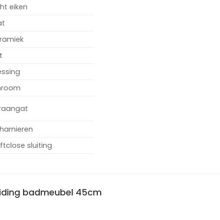
cht eiken
at
ramiek
t
ssing
hroom
kraangat
harnieren
ftclose sluiting
leiding badmeubel 45cm