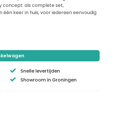
y concept: als complete set,
n één keer in huis, voor iedereen eenvoudig
cht eiken | 45x25,5 | Complete set aantal
inkelwagen
Snelle levertijden
Showroom in Groningen