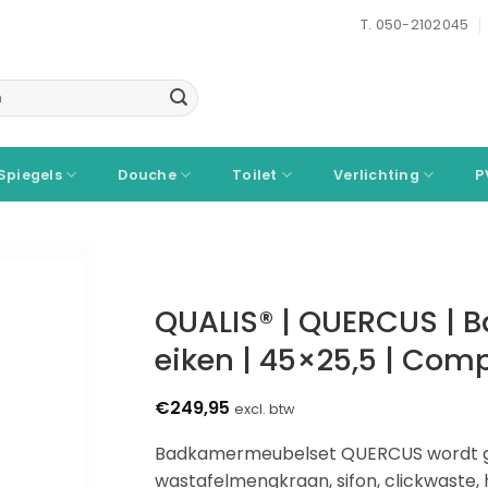
T. 050-2102045
Spiegels
Douche
Toilet
Verlichting
P
QUALIS® | QUERCUS | 
eiken | 45×25,5 | Comp
€
249,95
excl. btw
Badkamermeubelset QUERCUS wordt gele
wastafelmengkraan, sifon, clickwaste,