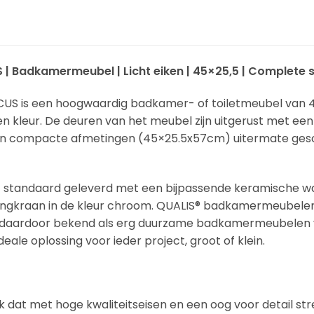
 | Badkamermeubel | Licht eiken | 45×25,5 | Complete 
US is een hoogwaardig badkamer- of toiletmeubel van 4
iken kleur. De deuren van het meubel zijn uitgerust met een
zijn compacte afmetingen (45×25.5x57cm) uitermate gesc
standaard geleverd met een bijpassende keramische wa
 mengkraan in de kleur chroom. QUALIS® badkamermeubele
n daardoor bekend als erg duurzame badkamermeubelen va
ideale oplossing voor ieder project, groot of klein.
 dat met hoge kwaliteitseisen en een oog voor detail stre