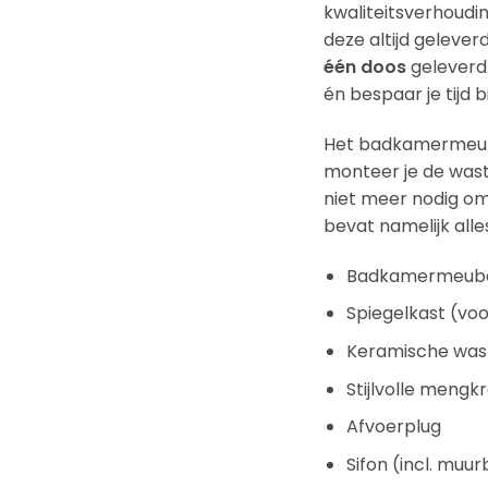
kwaliteitsverhoudin
deze altijd geleve
één doos
geleverd.
én bespaar je tijd bi
Het badkamermeube
monteer je de wasta
niet meer nodig om
bevat namelijk alle
Badkamermeube
Spiegelkast (v
Keramische was
Stijlvolle meng
Afvoerplug
Sifon (incl. muur