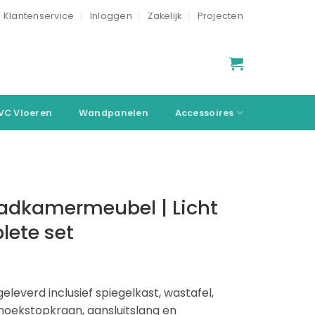
Klantenservice
Inloggen
Zakelijk
Projecten
VC Vloeren
Wandpanelen
Accessoires
Badkamermeubel | Licht
lete set
verd inclusief spiegelkast, wastafel,
 hoekstopkraan, aansluitslang en