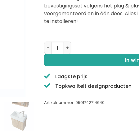
bevestigingsset volgens het plug & pla
voorgemonteerd en in één doos. Alles i
te installeren!
QUALIS® | QUERCUS | Badkamermeubel | Li
In w
Laagste prijs
Topkwaliteit designproducten
Artikelnummer:
9501742714640