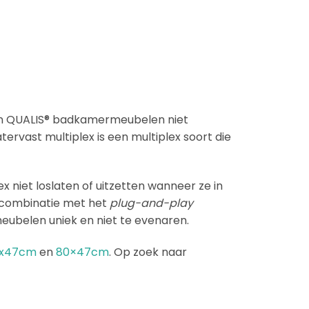
ijn QUALIS® badkamermeubelen niet
rvast multiplex is een multiplex soort die
ex niet loslaten of uitzetten wanneer ze in
n combinatie met het
plug-and-play
eubelen uniek en niet te evenaren.
x47cm
en
80×47cm
. Op zoek naar