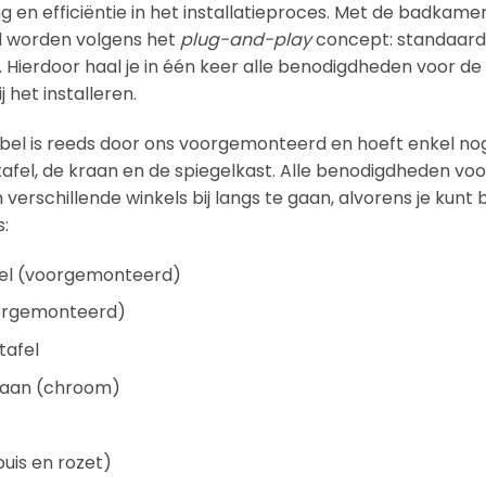
g en efficiëntie in het installatieproces. Met de badkamer
rd worden volgens het
plug-and-play
concept: standaard
 Hierdoor haal je in één keer alle benodigdheden voor de
j het installeren.
l is reeds door ons voorgemonteerd en hoeft enkel no
fel, de kraan en de spiegelkast. Alle benodigdheden voor d
 verschillende winkels bij langs te gaan, alvorens je ku
s:
l (voorgemonteerd)
oorgemonteerd)
tafel
kraan (chroom)
buis en rozet)