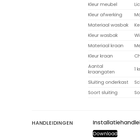
Kleur meubel
Li
Kleur afwerking
M
Materiaal wasbak
Ke
Kleur wasbak
Wi
Materiaal kraan
Me
Kleur kraan
C
Aantal
1 
kraangaten
Sluiting onderkast
Sc
Soort sluiting
So
Installatiehand
HANDLEIDINGEN
Download