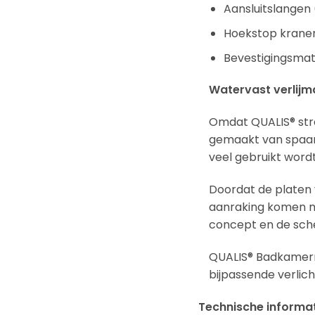
Aansluitslange
Hoekstop kranen
Bevestigingsmat
Watervast verlijm
Omdat QUALIS® stre
gemaakt van spaanp
veel gebruikt word
Doordat de platen v
aanraking komen me
concept en de sche
QUALIS® Badkamerm
bijpassende verli
Technische informa