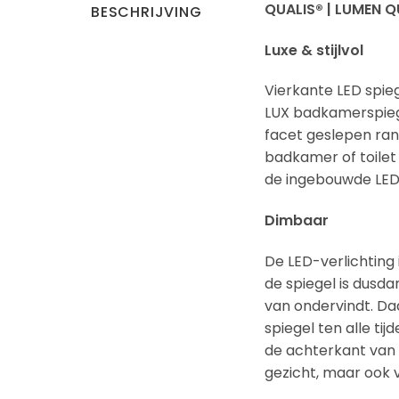
QUALIS® | LUMEN QU
BESCHRIJVING
Luxe & stijlvol
Vierkante LED spie
LUX badkamerspiege
facet geslepen ran
badkamer of toilet 
de ingebouwde LED-
Dimbaar
De LED-verlichting 
de spiegel is dusda
van ondervindt. Da
spiegel ten alle ti
de achterkant van d
gezicht, maar ook 