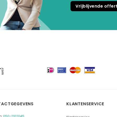
Vrijblijvende offe
TACTGEGEVENS
KLANTENSERVICE
n:
050-2102045