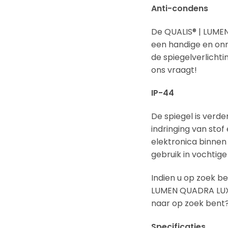
Anti-condens
De QUALIS® | LUME
een handige en on
de spiegelverlichti
ons vraagt!
IP-44
De spiegel is verd
indringing van sto
elektronica binnen
gebruik in vochtig
Indien u op zoek b
LUMEN QUADRA LUX i
naar op zoek bent?
Specificaties