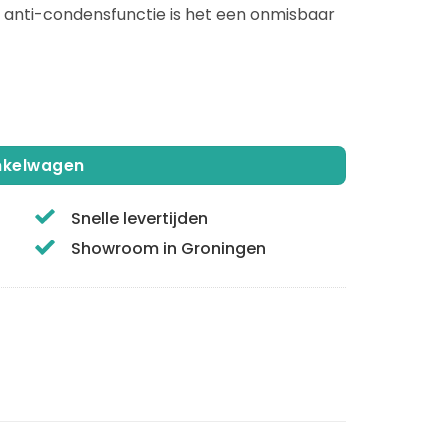
 anti-condensfunctie is het een onmisbaar
 80x70cm | Dimbaar | Anti-condens | Vierkant | Wit aantal
inkelwagen
Snelle levertijden
Showroom in Groningen