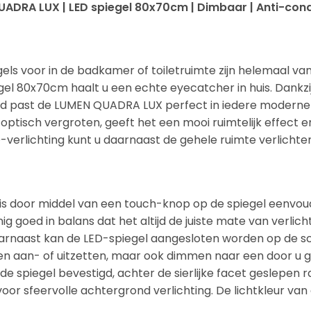
ADRA LUX | LED spiegel 80x70cm | Dimbaar | Anti-conde
gels voor in de badkamer of toiletruimte zijn helemaal v
l 80x70cm haalt u een echte eyecatcher in huis. Dankzij 
d past de LUMEN QUADRA LUX perfect in iedere moderne b
optisch vergroten, geeft het een mooi ruimtelijk effect en d
verlichting kunt u daarnaast de gehele ruimte verlichte
is door middel van een touch-knop op de spiegel eenvoudi
nig goed in balans dat het altijd de juiste mate van verlich
arnaast kan de LED-spiegel aangesloten worden op de sc
jden aan- of uitzetten, maar ook dimmen naar een door u g
e spiegel bevestigd, achter de sierlijke facet geslepen ra
voor sfeervolle achtergrond verlichting. De lichtkleur v