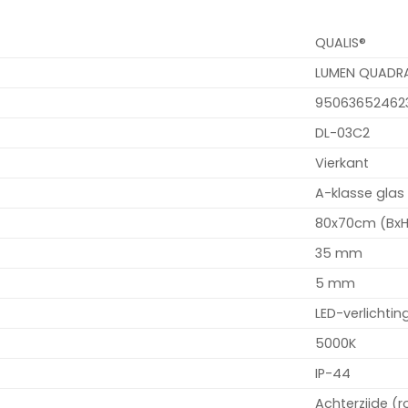
QUALIS®
LUMEN QUADRA
95063652462
DL-03C2
Vierkant
A-klasse glas
80x70cm (BxH
35 mm
5 mm
LED-verlichtin
5000K
IP-44
Achterzijde 