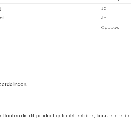
g
Ja
al
Ja
Opbouw
oordelingen.
e klanten die dit product gekocht hebben, kunnen een beo