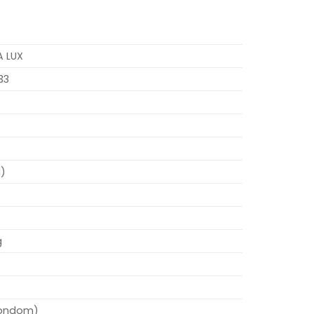
 LUX
33
)
g
(rondom)