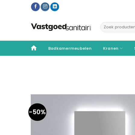
Ga
naar
inhoud
Zoeken
naar:
Badkamermeubelen
Kranen
-50%