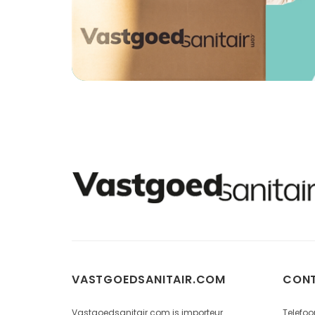
VASTGOEDSANITAIR.COM
CON
Vastgoedsanitair.com is importeur
Telefoo