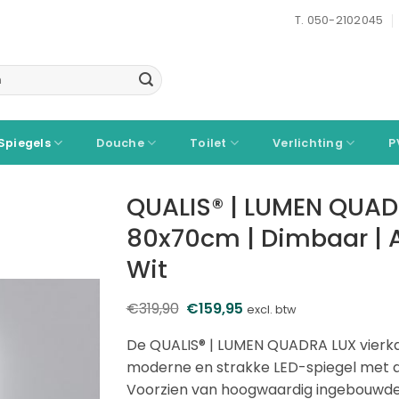
T. 050-2102045
Spiegels
Douche
Toilet
Verlichting
P
QUALIS® | LUMEN QUADR
80x70cm | Dimbaar | A
Wit
€
319,90
Oorspronkelijke
€
159,95
Huidige
excl. btw
prijs
prijs
was:
is:
De QUALIS® | LUMEN QUADRA LUX vierk
€319,90.
€159,95.
moderne en strakke LED-spiegel met de
Voorzien van hoogwaardig ingebouwde 