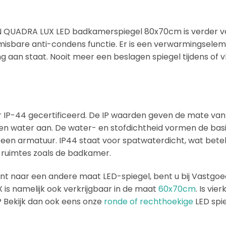
N QUADRA LUX LED badkamerspiegel 80x70cm is verder v
misbare anti-condens functie. Er is een verwarmingsele
ng aan staat. Nooit meer een beslagen spiegel tijdens of v
er IP-44 gecertificeerd. De IP waarden geven de mate v
f en water aan. De water- en stofdichtheid vormen de basi
 een armatuur. IP44 staat voor spatwaterdicht, wat betek
e ruimtes zoals de badkamer.
ent naar een andere maat LED-spiegel, bent u bij Vastgoed
s namelijk ook verkrijgbaar in de maat
60x70cm
. Is vi
 Bekijk dan ook eens onze
ronde of rechthoekige
LED spie