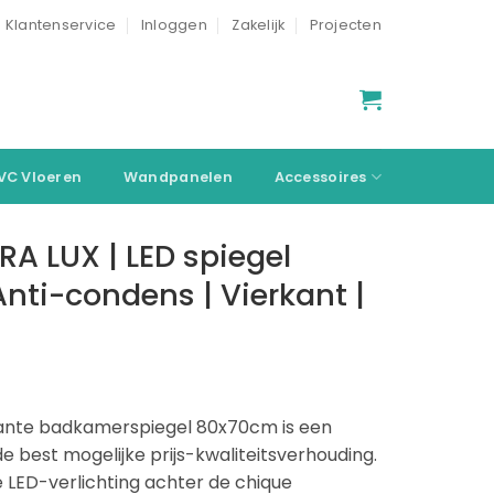
Klantenservice
Inloggen
Zakelijk
Projecten
VC Vloeren
Wandpanelen
Accessoires
A LUX | LED spiegel
nti-condens | Vierkant |
ante badkamerspiegel 80x70cm is een
 best mogelijke prijs-kwaliteitsverhouding.
LED-verlichting achter de chique