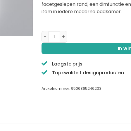
facetgeslepen rand, een dimfunctie en
item in iedere moderne badkamer.
QUALIS® | LUMEN QUADRA LUX | LED spiegel
In w
Laagste prijs
Topkwaliteit designproducten
Artikelnummer:
9506365246233