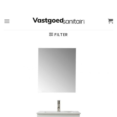
Ga
naar
inhoud
FILTER