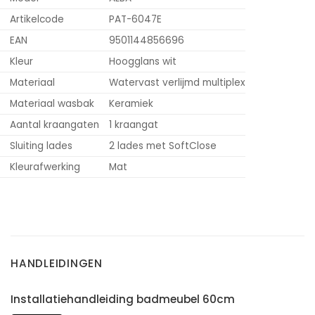
Artikelcode
PAT-6047E
EAN
9501144856696
Kleur
Hoogglans wit
Materiaal
Watervast verlijmd multiplex
Materiaal wasbak
Keramiek
Aantal kraangaten
1 kraangat
Sluiting lades
2 lades met SoftClose
Kleurafwerking
Mat
HANDLEIDINGEN
Installatiehandleiding badmeubel 60cm